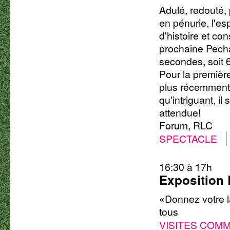
Adulé, redouté,
en pénurie, l'e
d'histoire et co
prochaine Pecha
secondes, soit 6
Pour la premièr
plus récemment 
qu'intriguant, il
attendue!
Forum, RLC
SPECTACLE
16:30 à 17h
Exposition 
«Donnez votre l
tous
VISITES COM