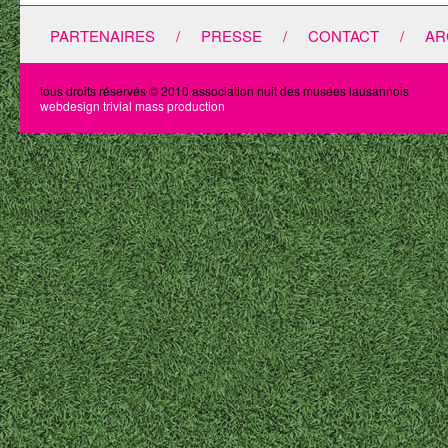
PARTENAIRES
/
PRESSE
/
CONTACT
/
AR
tous droits réservés © 2010 association nuit des musées lausannois
webdesign trivial mass production