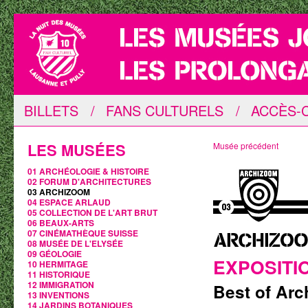
BILLETS
/
FANS CULTURELS
/
ACCÈS-C
LES MUSÉES
Musée précédent
01 ARCHÉOLOGIE & HISTOIRE
02 FORUM D'ARCHITECTURES
03 ARCHIZOOM
04 ESPACE ARLAUD
05 COLLECTION DE L'ART BRUT
06 BEAUX-ARTS
07 CINÉMATHÈQUE SUISSE
08 MUSÉE DE L'ELYSÉE
09 GÉOLOGIE
EXPOSITI
10 HERMITAGE
11 HISTORIQUE
12 IMMIGRATION
Best of Arc
13 INVENTIONS
14 JARDINS BOTANIQUES