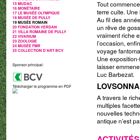
Tout commence p
15 MUDAC
16 MONÉTAIRE
terre cuite. Un
17 LE MUSÉE OLYMPIQUE
18 MUSÉE DE PULLY
Au fil des anné
19 MUSÉE ROMAIN
un rêve de gosse
20 FONDATION VERDAN
21 VILLA ROMAINE DE PULLY
vraiment riche 
22 VIVARIUM
23 ZOOLOGIE
l’occasion, enfi
24 MUSÉE FMR
voyage fantomat
25 COLLECTION D'ART BCV
Une exposition-f
Sponsor principal:
laisser emmener 
Luc Barbezat.
LOVSONNA 
Télécharger le programme en PDF
A travers le ric
multiples facett
nouvelles techno
antique n’est pa
ACTIVITÉS