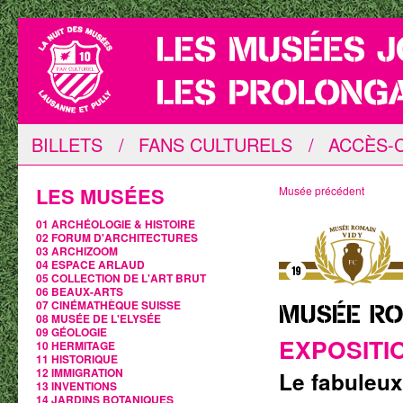
BILLETS
/
FANS CULTURELS
/
ACCÈS-C
LES MUSÉES
Musée précédent
01 ARCHÉOLOGIE & HISTOIRE
02 FORUM D'ARCHITECTURES
03 ARCHIZOOM
04 ESPACE ARLAUD
05 COLLECTION DE L'ART BRUT
06 BEAUX-ARTS
07 CINÉMATHÈQUE SUISSE
08 MUSÉE DE L'ELYSÉE
09 GÉOLOGIE
EXPOSITI
10 HERMITAGE
11 HISTORIQUE
12 IMMIGRATION
Le fabuleux
13 INVENTIONS
14 JARDINS BOTANIQUES