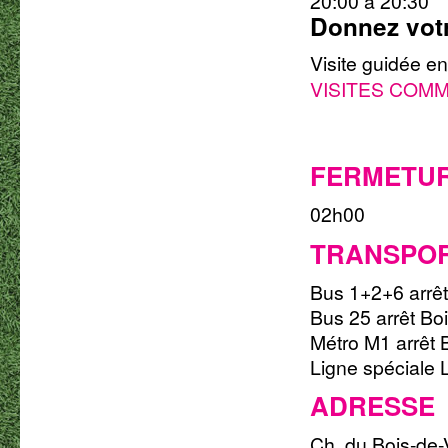
20:00 à 20:30
Donnez vot
Visite guidée en
VISITES COM
FERMETUR
02h00
TRANSPOR
Bus 1+2+6 arrêt
Bus 25 arrêt Bo
Métro M1 arrêt 
Ligne spéciale 
ADRESSE
Ch. du Bois-de