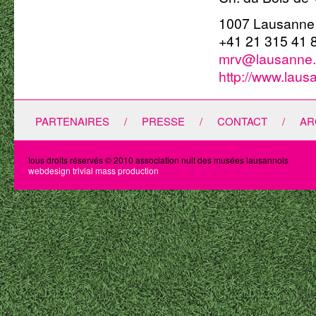
1007 Lausanne
+41 21 315 41 
mrv@lausanne.
http://www.laus
PARTENAIRES
/
PRESSE
/
CONTACT
/
AR
tous droits réservés © 2010 association nuit des musées lausannois
webdesign trivial mass production