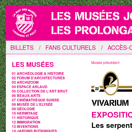
BILLETS
/
FANS CULTURELS
/
ACCÈS-C
LES MUSÉES
Musée précédent
01 ARCHÉOLOGIE & HISTOIRE
02 FORUM D'ARCHITECTURES
03 ARCHIZOOM
04 ESPACE ARLAUD
05 COLLECTION DE L'ART BRUT
06 BEAUX-ARTS
07 CINÉMATHÈQUE SUISSE
08 MUSÉE DE L'ELYSÉE
09 GÉOLOGIE
EXPOSITI
10 HERMITAGE
11 HISTORIQUE
12 IMMIGRATION
Les serpen
13 INVENTIONS
14 JARDINS BOTANIQUES