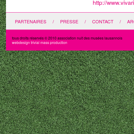
http://www.viva
PARTENAIRES
/
PRESSE
/
CONTACT
/
AR
tous droits réservés © 2010 association nuit des musées lausannois
webdesign trivial mass production