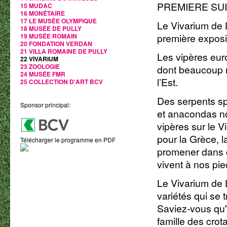
PREMIERE SU
15 MUDAC
16 MONÉTAIRE
17 LE MUSÉE OLYMPIQUE
Le Vivarium de 
18 MUSÉE DE PULLY
première exposi
19 MUSÉE ROMAIN
20 FONDATION VERDAN
21 VILLA ROMAINE DE PULLY
Les vipères eur
22 VIVARIUM
23 ZOOLOGIE
dont beaucoup 
24 MUSÉE FMR
l’Est.
25 COLLECTION D'ART BCV
Des serpents s
Sponsor principal:
et anacondas no
vipères sur le 
pour la Grèce, la
Télécharger le programme en PDF
promener dans c
vivent à nos pie
Le Vivarium de
variétés qui se 
Saviez-vous qu'
famille des crot